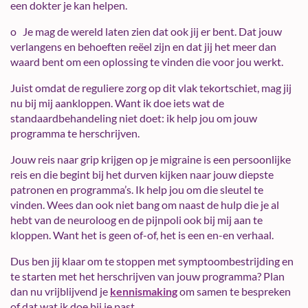
een dokter je kan helpen.
o Je mag de wereld laten zien dat ook jij er bent. Dat jouw
verlangens en behoeften reëel zijn en dat jij het meer dan
waard bent om een oplossing te vinden die voor jou werkt.
Juist omdat de reguliere zorg op dit vlak tekortschiet, mag jij
nu bij mij aankloppen. Want ik doe iets wat de
standaardbehandeling niet doet: ik help jou om jouw
programma te herschrijven.
Jouw reis naar grip krijgen op je migraine is een persoonlijke
reis en die begint bij het durven kijken naar jouw diepste
patronen en programma’s. Ik help jou om die sleutel te
vinden. Wees dan ook niet bang om naast de hulp die je al
hebt van de neuroloog en de pijnpoli ook bij mij aan te
kloppen. Want het is geen of-of, het is een en-en verhaal.
Dus ben jij klaar om te stoppen met symptoombestrijding en
te starten met het herschrijven van jouw programma? Plan
dan nu vrijblijvend je
kennismaking
om samen te bespreken
of dat wat ik doe bij je past.